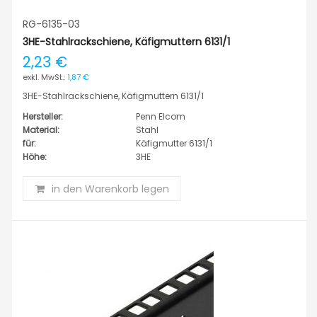
RG-6135-03
3HE-Stahlrackschiene, Käfigmuttern 6131/1
2,23 €
1,87 €
3HE-Stahlrackschiene, Käfigmuttern 6131/1
Hersteller:
Penn Elcom
Material:
Stahl
für:
Käfigmutter 6131/1
Höhe:
3HE
in den Warenkorb legen