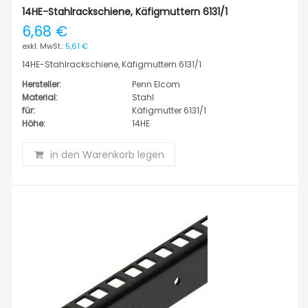
14HE-Stahlrackschiene, Käfigmuttern 6131/1
6,68 €
5,61 €
14HE-Stahlrackschiene, Käfigmuttern 6131/1
Hersteller:
Penn Elcom
Material:
Stahl
für:
Käfigmutter 6131/1
Höhe:
14HE
in den Warenkorb legen