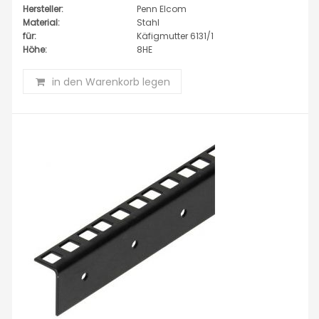
Hersteller:
Penn Elcom
Material:
Stahl
für:
Käfigmutter 6131/1
Höhe:
8HE
in den Warenkorb legen