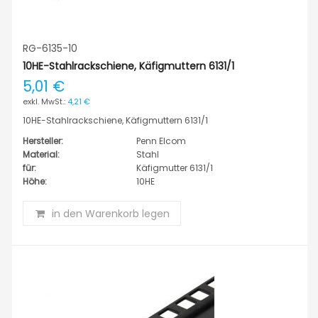
RG-6135-10
10HE-Stahlrackschiene, Käfigmuttern 6131/1
5,01 €
4,21 €
10HE-Stahlrackschiene, Käfigmuttern 6131/1
Hersteller:
Penn Elcom
Material:
Stahl
für:
Käfigmutter 6131/1
Höhe:
10HE
in den Warenkorb legen