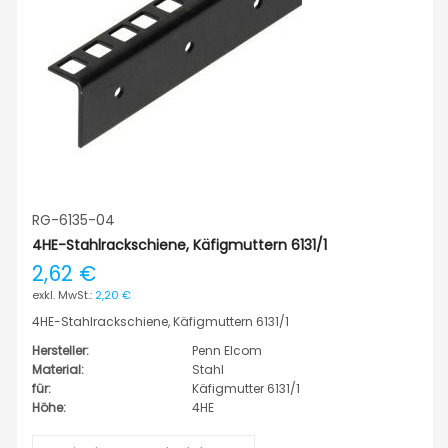
RG-6135-04
4HE-Stahlrackschiene, Käfigmuttern 6131/1
2,62 €
2,20 €
4HE-Stahlrackschiene, Käfigmuttern 6131/1
Hersteller:
Penn Elcom
Material:
Stahl
für:
Käfigmutter 6131/1
Höhe:
4HE