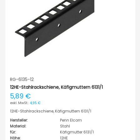
RG-6135-12
12HE-Stahlrackschiene, Käfigmuttern 6131/1
5,89 €
4,95 €
12HE-Stahlrackschiene, Käfigmuttern 6131/1
Hersteller:
Penn Elcom
Material:
Stahl
für:
Käfigmutter 6131/1
Höhe:
12HE