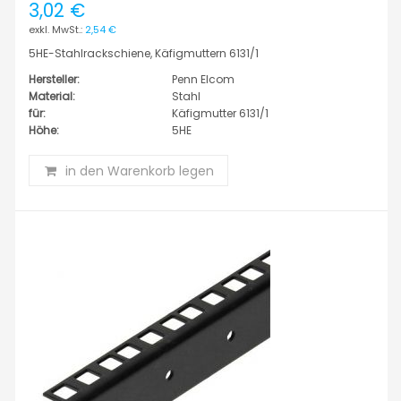
3,02 €
2,54 €
5HE-Stahlrackschiene, Käfigmuttern 6131/1
Hersteller:
Penn Elcom
Material:
Stahl
für:
Käfigmutter 6131/1
Höhe:
5HE
in den Warenkorb legen