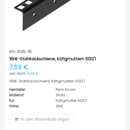
RG-6135-16
16HE-Stahlrackschiene, Käfigmuttern 6131/1
7,59 €
6,38 €
16HE-Stahlrackschiene, Käfigmuttern 6131/1
Hersteller:
Penn Elcom
Material:
Stahl
für:
Käfigmutter 6131/1
Höhe:
16HE
in den Warenkorb legen