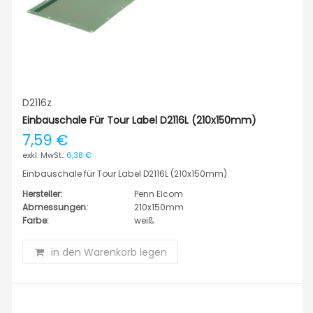
D2116z
Einbauschale Für Tour Label D2116L (210x150mm)
7,59 €
6,38 €
Einbauschale für Tour Label D2116L (210x150mm)
Hersteller:
Penn Elcom
Abmessungen:
210x150mm
Farbe:
weiß
in den Warenkorb legen