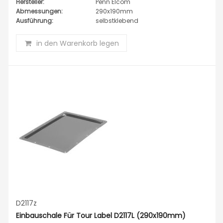
Hersteller:
Penn Elcom
Abmessungen:
290x190mm
Ausführung:
selbstklebend
in den Warenkorb legen
D2117z
Einbauschale Für Tour Label D2117L (290x190mm)