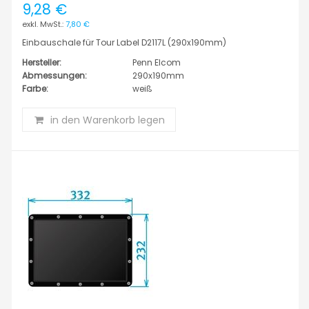
9,28 €
7,80 €
Einbauschale für Tour Label D2117L (290x190mm)
Hersteller:
Penn Elcom
Abmessungen:
290x190mm
Farbe:
weiß
in den Warenkorb legen