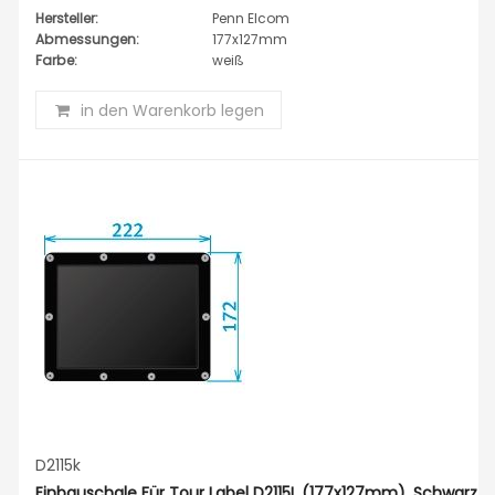
Hersteller:
Penn Elcom
Abmessungen:
177x127mm
Farbe:
weiß
in den Warenkorb legen
D2115k
Einbauschale Für Tour Label D2115L (177x127mm), Schwarz