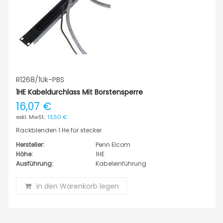
R1268/1Uk-PBS
1HE Kabeldurchlass Mit Borstensperre
16,07 €
13,50 €
Rackblenden 1 He für stecker
Hersteller:
Penn Elcom
Höhe:
1HE
Ausführung:
Kabeleinführung
in den Warenkorb legen