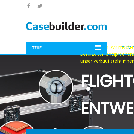
Liebe Kunden! Wir machen
FLIG
TEILE
Lieferzeiten entsprechen
Unser Verkauf steht Ihnen
FLIGH
ENTWE