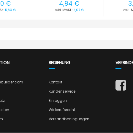
90 €
4,84 €
3
5,80 €
4,07 €
TION
BEDIENUNG
VERBIND
ebuilder.com
Kontakt
Kundenservice
utz
Einloggen
osten
Widerrufsrecht
um
Versandbedingungen