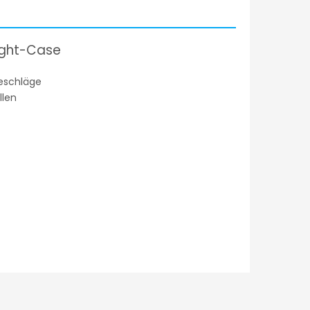
light-Case
Beschläge
llen