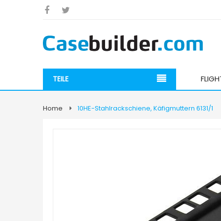
FLIG
TEILE
Home
10HE-Stahlrackschiene, Käfigmuttern 6131/1