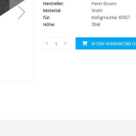
Hersteller:
Penn Elcom
Material:
Stahl
für:
Käfigmutter 6131/1
Höhe:
10HE
IN DEN WARENKORB L