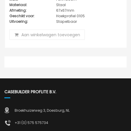
Materiaal:
Staal
Afmeting:
67x67mm
Geschikt voor:
Hoekprofiel 0105
Uitvoering:
Stapelbaar
Aan winkelwagen toevoegen
CASEBUILDER PROFLITE B.V.
Broekhuizerweg 3, Doesburg, NL
+31 (0) 575 575734