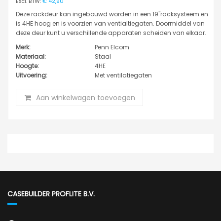
€ 42,90
Deze rackdeur kan ingebouwd worden in een 19"racksysteem en
is 4HE hoog en is voorzien van ventialtiegaten. Doormiddel van
deze deur kunt u verschillende apparaten scheiden van elkaar.
Merk:
Penn Elcom
Materiaal:
Staal
Hoogte:
4HE
Uitvoering:
Met ventilatiegaten
Aan winkelwagen toevoegen
CASEBUILDER PROFLITE B.V.