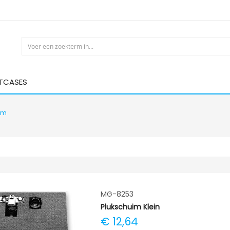
HTCASES
im
MG-8253
Plukschuim Klein
€ 12,64