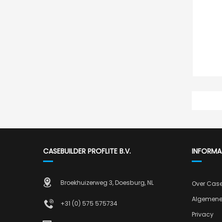
CASEBUILDER PROFLITE B.V.
INFORMA
Broekhuizerweg 3, Doesburg, NL
Over Cas
Algemene
+31 (0) 575 575734
Privacy