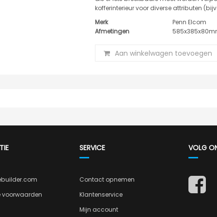
kofferinterieur voor diverse attributen (b
Merk
Penn Elcom
Afmetingen
585x385x80
Aan winkelwagen toevoegen
TIE
SERVICE
VOLG O
ebuilder.com
Contact opnemen
 voorwaarden
Klantenservice
Mijn account