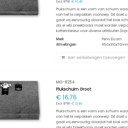
€ 10,45
Plukschuim is een vorm van schuim waa
van het te verpakken voorwerp. Dit doet u d
gaat vrij eenvoudig doordat het blok sch
als er iets breekbaars moet worden verp
kofferinterieur voor diverse attributen (b
Merk
Penn Elcom
Afmetingen
450x310x70m
Aan winkelwagen toevoegen
MG-8254
Plukschuim Groot
€ 16,76
€ 13,85
Plukschuim is een vorm van schuim waa
van het te verpakken voorwerp. Dit doet u d
gaat vrij eenvoudig doordat het blok sch
als er iets breekbaars moet worden verp