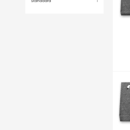
item
Standaard
1