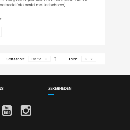
ijvoorbeeld fototoestel met toebehoren).
mm
Sorteer op:
Toon:
NS
ZEKERHEDEN