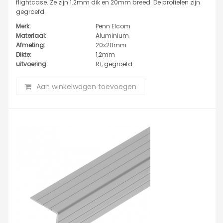
flightcase. Ze zijn 1.2mm dik en 20mm breed. De profielen zijn
gegroefd.
Merk:
Penn Elcom
Materiaal:
Aluminium
Afmeting:
20x20mm
Dikte:
1,2mm
uitvoering:
R1, gegroefd
Aan winkelwagen toevoegen