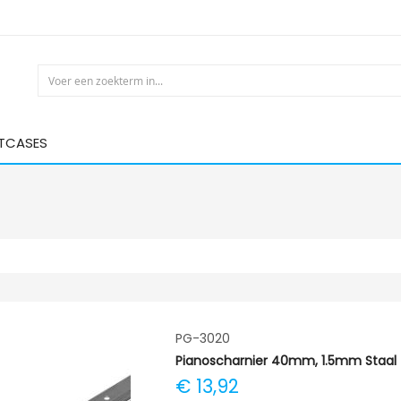
HTCASES
PG-3020
Pianoscharnier 40mm, 1.5mm Staal
€ 13,92