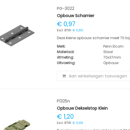
PG-3022
Opbouw Scharnier
€ 0,97
€ 0,80
Deze kleine opbouw scharnier meet 70 b
Merk:
Penn Elcom
Materiaal:
Staal
Afmeting:
70x37mm
Uitvoering:
Opbouw
Aan winkelwagen toevoegen
P1325n
Opbouw Dekselstop Klein
€ 1,20
€ 0,99