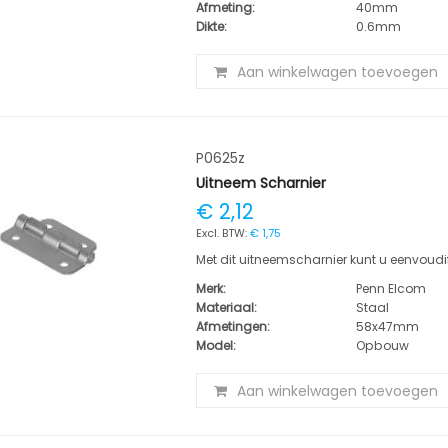
Afmeting:
40mm
Dikte:
0.6mm
Aan winkelwagen toevoegen
P0625z
Uitneem Scharnier
€ 2,12
€ 1,75
Met dit uitneemscharnier kunt u eenvoudif
Merk:
Penn Elcom
Materiaal:
Staal
Afmetingen:
58x47mm
Model:
Opbouw
Aan winkelwagen toevoegen