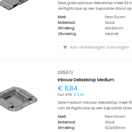
Deze grote opbouw dekselstop meet 93 bi
de flightcase op een bepaalde stand open
Merk:
Penn Elcom
Materiaal:
Staal
Afmeting:
40x93mm
Uitvoering:
Verzinkt
Aan winkelwagen toevoegen
D0597z
Inbouw Dekselstop Medium
€ 6,84
€ 5,65
Deze medium inbouw dekselstop meet 102 
van de flightcase op een bepaalde stand 
Merk:
Penn Elcom
Materiaal:
Staal
Afmeting:
102x105mm