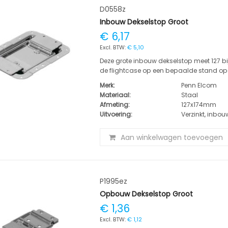
D0558z
Inbouw Dekselstop Groot
€ 6,17
€ 5,10
Deze grote inbouw dekselstop meet 127 bi
de flightcase op een bepaalde stand open
Merk:
Penn Elcom
Materiaal:
Staal
Afmeting:
127x174mm
Uitvoering:
Verzinkt, inbou
Aan winkelwagen toevoegen
P1995ez
Opbouw Dekselstop Groot
€ 1,36
€ 1,12