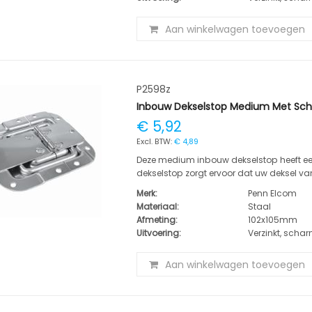
Aan winkelwagen toevoegen
P2598z
Inbouw Dekselstop Medium Met Sch
€ 5,92
€ 4,89
Deze medium inbouw dekselstop heeft ee
dekselstop zorgt ervoor dat uw deksel va
Merk:
Penn Elcom
Materiaal:
Staal
Afmeting:
102x105mm
Uitvoering:
Verzinkt, scharn
Aan winkelwagen toevoegen