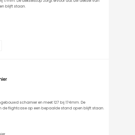
ij 17mm. De dekselstop zorgt ervoor dat uw deksel van
 blijft staan.
nier
ingebouwd scharnier en meet 127 bij 174mm. De
n de flightcase op een bepaalde stand open blijft staan.
ier