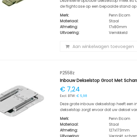
Deze kleine opbouw dekselstop meet 80 b
de flightcase op een bepaalde stand open
Merk:
Penn Elcom
Materiaal:
Staal
Afmeting:
17x80mm
Uitvoering:
Vernikkeld
Aan winkelwagen toevoegen
P2558z
Inbouw Dekselstop Groot Met Schar
€ 7,24
€ 5,98
Deze grote inbouw dekselstop heeft een 
dekselstop zorgt ervoor dat uw deksel va
Merk:
Penn Elcom
Materiaal:
Staal
Afmeting:
127x173mm
Uitvoering:
Verzinkt, scharn