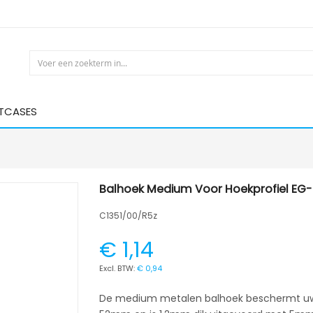
HTCASES
Balhoek Medium Voor Hoekprofiel EG-
C1351/00/R5z
€ 1,14
€ 0,94
De medium metalen balhoek beschermt uw f