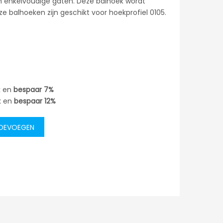
 enkelvoudige gaten. Deze balhoek wordt
ze balhoeken zijn geschikt voor hoekprofiel 0105.
k en
bespaar
7%
k en
bespaar
12%
TOEVOEGEN