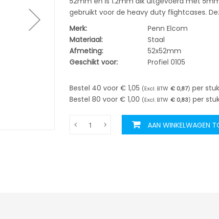
52mm en is 1.2mm dik uitgevoerd met 5mm
gebruikt voor de heavy duty flightcases. De
Merk:
Penn Elcom
Materiaal:
Staal
Afmeting:
52x52mm
Geschikt voor:
Profiel 0105
Bestel 40 voor
€ 1,05
per stu
€ 0,87
Bestel 80 voor
€ 1,00
per stu
€ 0,83
AAN WINKELWAGEN 