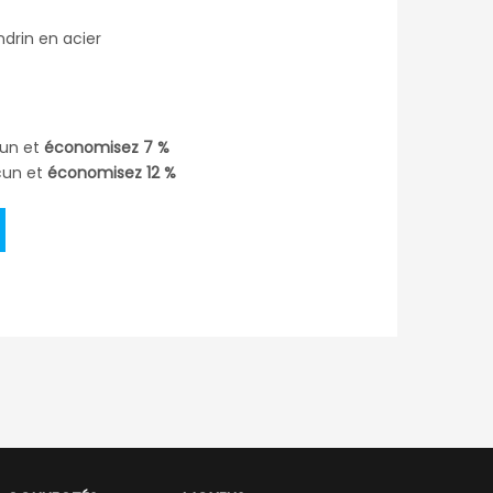
drin en acier
un et
économisez
7
%
un et
économisez
12
%