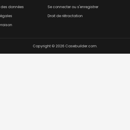
n des données
Se connecter ou s'enregistrer
légales
Droit de rétractation
ivraison
Copyright © 2026 Casebuilder.com.