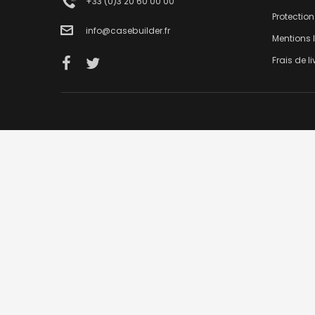
+33 (0)3 20 60 00 00
Protectio
info@casebuilder.fr
Mentions 
Frais de l