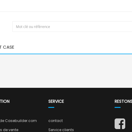
T CASE
TION
SERVICE
RESTON
 de Casebuilder.com
contact
s de vente
Service clients