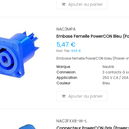
Ajouter au panier
NAC3MPA
Embase Femelle PowerCON Bleu (Po
5,47 €
4,56 €
Embase femelle PowerCON bleu (Power-i
Marque
Neutrik
Connexion
3 contacts à s
Application
250 V CA / 20A
Couleur
Bleu
Ajouter au panier
NAC3FXXB-W-L
Connecteur PowerCON Gris (Power