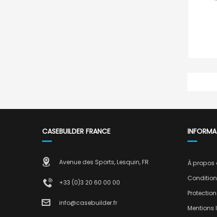
CASEBUILDER FRANCE
INFORMA
Avenue des Sports, Lesquin, FR
À propos
Condition
+33 (0)3 20 60 00 00
Protectio
info@casebuilder.fr
Mentions 