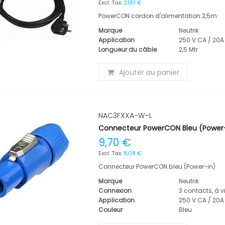
21,51 €
PowerCON cordon d'alimentation 2,5m
Marque
Neutrik
Application
250 V CA / 20A
Longueur du câble
2,5 Mtr
Ajouter au panier
NAC3FXXA-W-L
Connecteur PowerCON Bleu (Power
9,70 €
8,08 €
Connecteur PowerCON bleu (Power-in)
Marque
Neutrik
Connexion
3 contacts, à v
Application
250 V CA / 20A
Couleur
Bleu