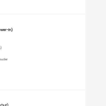
wer-In)
n)
ouder
-Out)