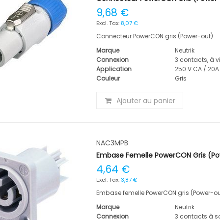
9,68 €
8,07 €
Connecteur PowerCON gris (Power-out)
Marque
Neutrik
Connexion
3 contacts, à v
Application
250 V CA / 20A
Couleur
Gris
Ajouter au panier
NAC3MPB
Embase Femelle PowerCON Gris (P
4,64 €
3,87 €
Embase femelle PowerCON gris (Power-ou
Marque
Neutrik
Connexion
3 contacts à s