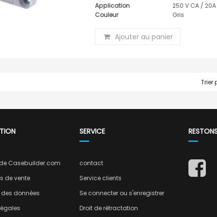
Application
250 V CA / 20A
Couleur
Gris
Ajouter au panier
Trier 
TION
SERVICE
RESTON
 de Casebuilder.com
contact
s de vente
Service clients
n des données
Se connecter ou s'enregistrer
légales
Droit de rétractation