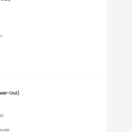
is
ower-Out)
t)
ouder