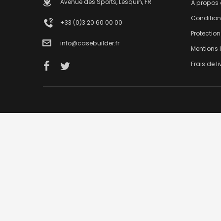
Avenue des Sports, Lesquin, FR
À propos
Condition
+33 (0)3 20 60 00 00
Protectio
info@casebuilder.fr
Mentions 
Frais de l