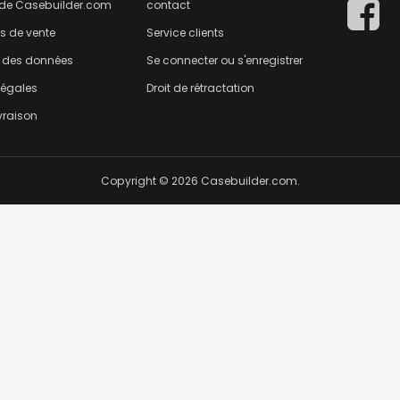
 de Casebuilder.com
contact
s de vente
Service clients
n des données
Se connecter ou s'enregistrer
légales
Droit de rétractation
ivraison
Copyright © 2026 Casebuilder.com.