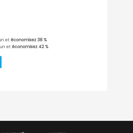
un et
économisez
38
%
un et
économisez
42
%