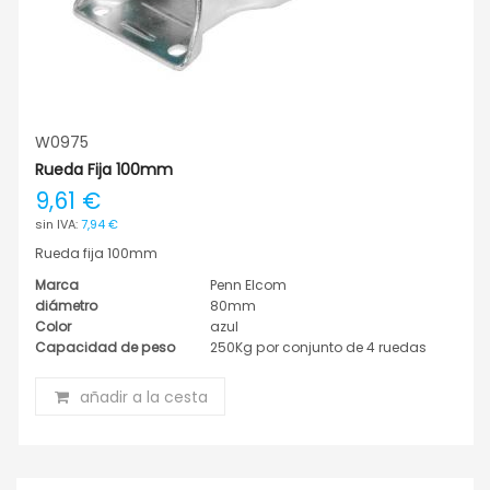
W0975
Rueda Fija 100mm
9,61 €
7,94 €
Rueda fija 100mm
Marca
Penn Elcom
diámetro
80mm
Color
azul
Capacidad de peso
250Kg por conjunto de 4 ruedas
añadir a la cesta