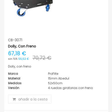
CB-3071
Dolly, Con Freno
67,18 €
70,72 €
55,52 €
Dolly, con freno
Marca
ProFlite
Material
15mm Abedul
Medidas
52x50cm
Versión
4 ruedas giratorias con freno
añadir a la cesta