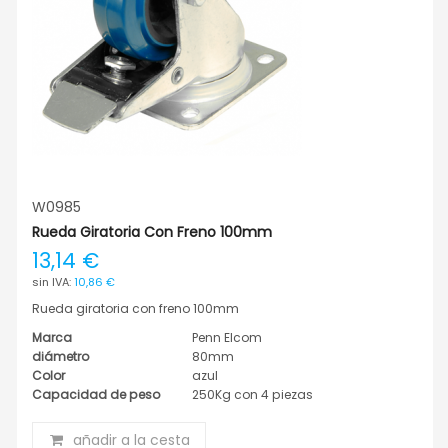
W0985
Rueda Giratoria Con Freno 100mm
13,14 €
10,86 €
Rueda giratoria con freno 100mm
Marca
Penn Elcom
diámetro
80mm
Color
azul
Capacidad de peso
250Kg con 4 piezas
añadir a la cesta