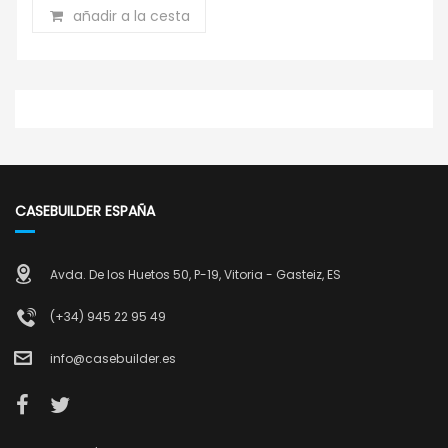
añadir a la cesta
CASEBUILDER ESPAÑA
Avda. De los Huetos 50, P-19, Vitoria - Gasteiz, ES
(+34) 945 22 95 49
info@casebuilder.es