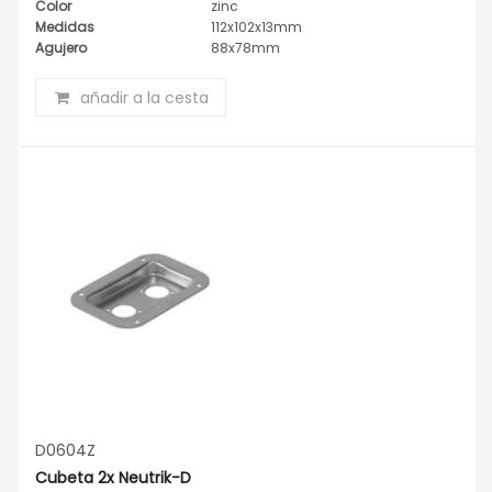
Color
zinc
Medidas
112x102x13mm
Agujero
88x78mm
añadir a la cesta
D0604Z
Cubeta 2x Neutrik-D