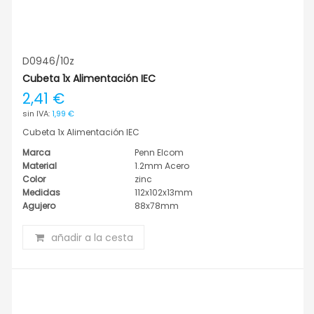
D0946/10z
Cubeta 1x Alimentación IEC
2,41 €
1,99 €
Cubeta 1x Alimentación IEC
Marca
Penn Elcom
Material
1.2mm Acero
Color
zinc
Medidas
112x102x13mm
Agujero
88x78mm
añadir a la cesta