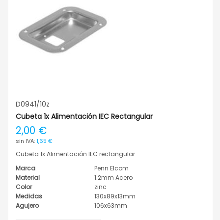
D0941/10z
Cubeta 1x Alimentación IEC Rectangular
2,00 €
1,65 €
Cubeta 1x Alimentación IEC rectangular
Marca
Penn Elcom
Material
1.2mm Acero
Color
zinc
Medidas
130x89x13mm
Agujero
106x63mm