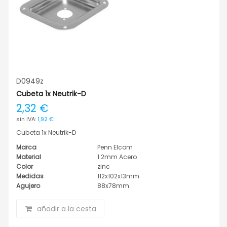
D0949z
Cubeta 1x Neutrik-D
2,32 €
1,92 €
Cubeta 1x Neutrik-D
Marca
Penn Elcom
Material
1.2mm Acero
Color
zinc
Medidas
112x102x13mm
Agujero
88x78mm
añadir a la cesta