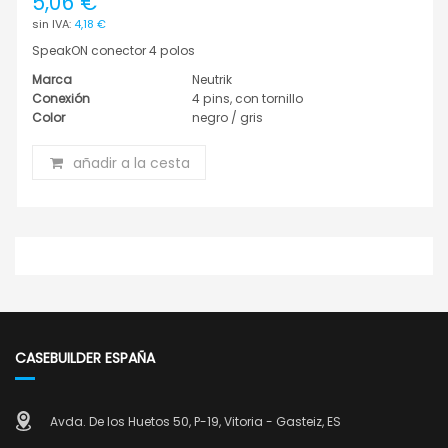
5,06 €
4,18 €
SpeakON conector 4 polos
Marca
Neutrik
Conexión
4 pins, con tornillo
Color
negro / gris
añadir a la cesta
CASEBUILDER ESPAÑA
Avda. De los Huetos 50, P-19, Vitoria - Gasteiz, ES