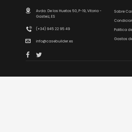
Avda. De los Huetos 50, P-19, Vitoria -
Sobre Ca
Gasteiz, ES
Condicio
(+34) 945 22 95 49
Politica d
Gastos de
info@casebuilder.es