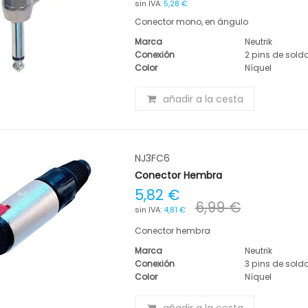
5,28 €
Conector mono, en ángulo
Marca
Neutrik
Conexión
2 pins de sold
Color
Níquel
añadir a la cesta
NJ3FC6
Conector Hembra
5,82 €
6,99 €
4,81 €
Conector hembra
Marca
Neutrik
Conexión
3 pins de sold
Color
Níquel