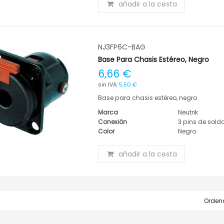
añadir a la cesta
NJ3FP6C-BAG
Base Para Chasis Estéreo, Negro
6,66 €
5,50 €
Base para chasis estéreo, negro
Marca
Neutrik
Conexión
3 pins de sold
Color
Negro
añadir a la cesta
Ordena