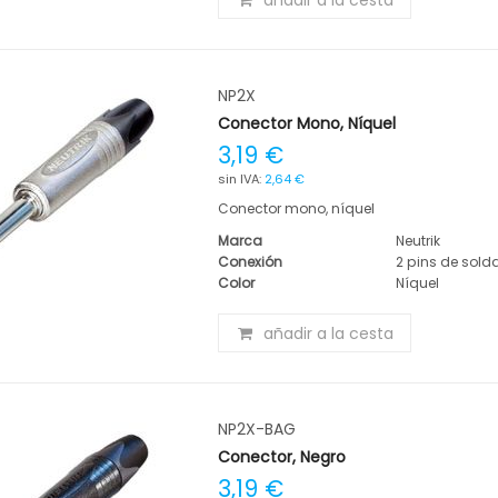
añadir a la cesta
NP2X
Conector Mono, Níquel
3,19 €
2,64 €
Conector mono, níquel
Marca
Neutrik
Conexión
2 pins de sold
Color
Níquel
añadir a la cesta
NP2X-BAG
Conector, Negro
3,19 €