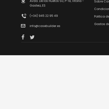
Avda. De los Huetos 50, P-19, Vitoria -
Sobre Ca
Gasteiz, ES
Condicio
(+34) 945 22 95 49
Politica d
Gastos de
info@casebuilder.es