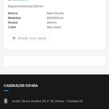
Espuma blanda 20mm
Marca
Penn Elcom
Medidas
200x100cm
Grosor
20mm
Color
Gris claro
añadir a la cesta
CASEBUILDER ESPAÑA
Avda. De los Huetos 50, P-19, Vitoria - Gasteiz, ES