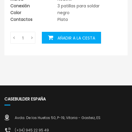
Conexión
3 patillas para soldar
Color
negro
Contactos
Plata
AÑADIR A LA CESTA
CASEBUILDER ESPAÑA
Avda. De los Huetos 50, P-19, Vitoria - Gasteiz, ES
(+34) 945 22 95 49