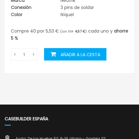
Marca
Neutrik
Conexión
3 pins de soldar
Color
Níquel
Compre 40 por
5,53 €
cada uno y
ahorre
4,57 €
5
%
AÑADIR A LA CESTA
CASEBUILDER ESPAÑA
Avda. De los Huetos 50, P-19, Vitoria - Gasteiz, ES