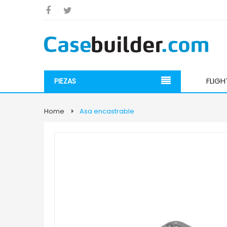
FLIG
PIEZAS
Home
Asa encastrable