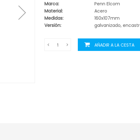
Marca:
Penn Elcom
Material:
Acero
Medidas:
160x107mm
Versión:
galvanizado, encast
AÑADIR A LA CESTA