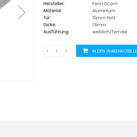
Hersteller:
Penn Elcom
Material:
Aluminium
für:
10mm Holz
Dicke:
1.5mm
Ausführung:
weiblich/female
IN DEN WARENKORB L