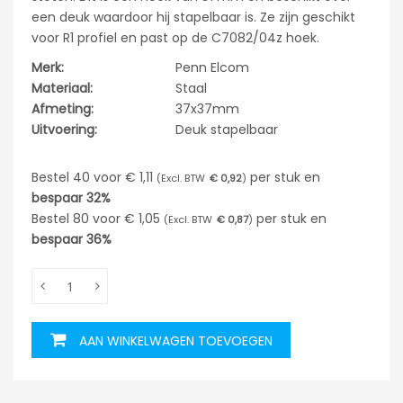
een deuk waardoor hij stapelbaar is. Ze zijn geschikt
voor R1 profiel en past op de C7082/04z hoek.
Merk:
Penn Elcom
Materiaal:
Staal
Afmeting:
37x37mm
Uitvoering:
Deuk stapelbaar
Bestel 40 voor
€ 1,11
per stuk en
€ 0,92
bespaar
32%
Bestel 80 voor
€ 1,05
per stuk en
€ 0,87
bespaar
36%
AAN WINKELWAGEN TOEVOEGEN