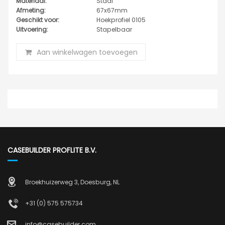
Materiaal:
Staal
Afmeting:
67x67mm
Geschikt voor:
Hoekprofiel 0105
Uitvoering:
Stapelbaar
Aan winkelwagen toevoegen
CASEBUILDER PROFLITE B.V.
Broekhuizerweg 3, Doesburg, NL
+31 (0) 575 575734
info@casebuilder.com