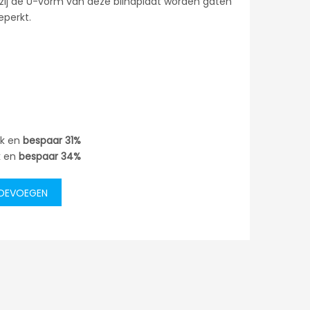
kzij de U-vorm van deze blindplaat worden gaten
eperkt.
uk en
bespaar
31%
k en
bespaar
34%
TOEVOEGEN