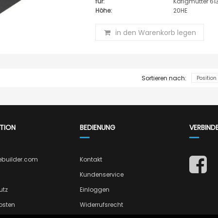
für:
Käfigmutter 613
Höhe:
20HE
in den Warenkorb legen
Sortieren nach:
TION
BEDIENUNG
VERBIND
ebuilder.com
Kontakt
Kundenservice
utz
Einloggen
osten
Widerrufsrecht