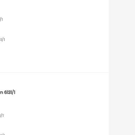
/1
1/1
 6131/1
/1