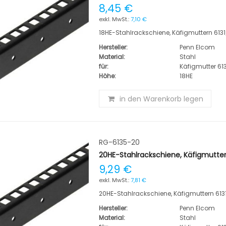
8,45 €
7,10 €
18HE-Stahlrackschiene, Käfigmuttern 6131
Hersteller:
Penn Elcom
Material:
Stahl
für:
Käfigmutter 613
Höhe:
18HE
in den Warenkorb legen
RG-6135-20
20HE-Stahlrackschiene, Käfigmuttern
9,29 €
7,81 €
20HE-Stahlrackschiene, Käfigmuttern 6131
Hersteller:
Penn Elcom
Material:
Stahl