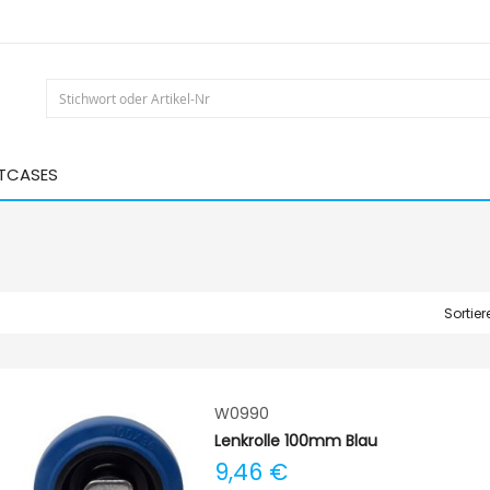
HTCASES
Sortie
W0990
Lenkrolle 100mm Blau
9,46 €