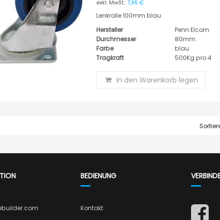
7,95 €
Lenkrolle 100mm blau
Hersteller
Penn Elcom
Durchmesser
80mm
Farbe
blau
Tragkraft
500Kg pro 4
in den Warenkorb legen
Sortie
TION
BEDIENUNG
VERBIND
ebuilder.com
Kontakt