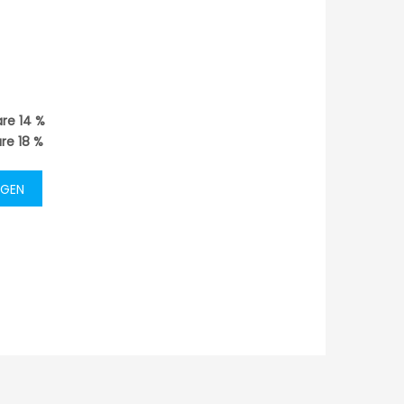
are
14
%
are
18
%
EGEN