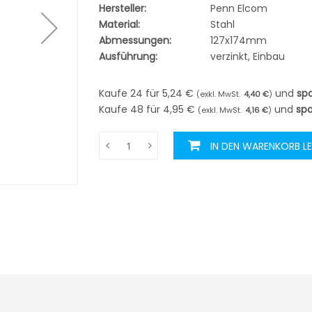
Hersteller:
Penn Elcom
Material:
Stahl
Abmessungen:
127x174mm
Ausführung:
verzinkt, Einbau
Kaufe 24 für
5,24 €
und
sp
4,40 €
Kaufe 48 für
4,95 €
und
sp
4,16 €
IN DEN WARENKORB L