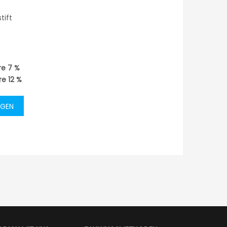
tift
re
7
%
re
12
%
EGEN