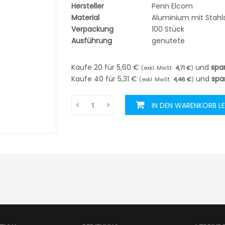
Hersteller
Penn Elcom
Material
Aluminium mit Stahls
Verpackung
100 Stück
Ausführung
genutete
Kaufe 20 für
5,60 €
und
spa
4,71 €
Kaufe 40 für
5,31 €
und
spa
4,46 €
IN DEN WARENKORB L